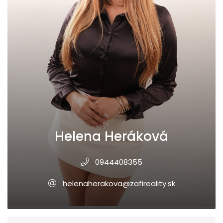
Helena Heráková
0944408355
helenaherakova@zafireality.sk