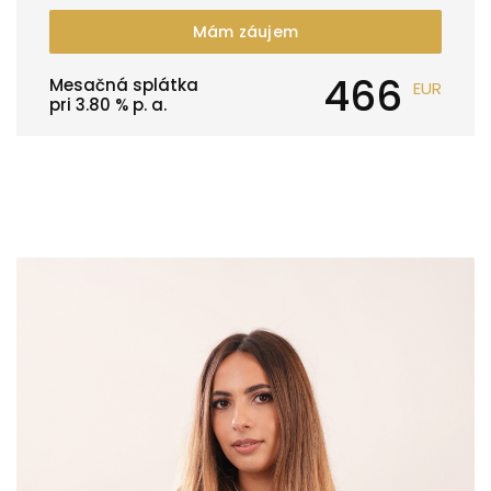
Mám záujem
466
Mesačná splátka
EUR
pri
3.80
% p. a.