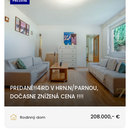
PREDANÉ
PREDANÉ!!4iRD V HRN.N/PARNOU,
DOČASNE ZNÍŽENÁ CENA !!!!
Trnava
208.000,- €
Rodinný dom