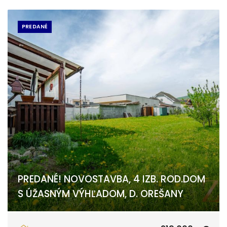
PREDANÉ
PREDANÉ! NOVOSTAVBA, 4 IZB. ROD.DOM
S ÚŽASNÝM VÝHĽADOM, D. OREŠANY
Dolné Orešany