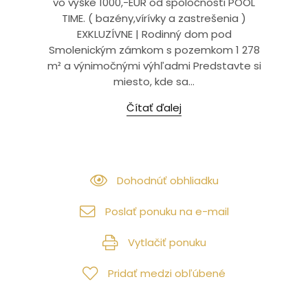
vo výške 1000,-EUR od spoločnosti POOL
TIME. ( bazény,vírívky a zastrešenia )
EXKLUZÍVNE | Rodinný dom pod
Smolenickým zámkom s pozemkom 1 278
m² a výnimočnými výhľadmi Predstavte si
miesto, kde sa...
Čítať ďalej
Dohodnúť obhliadku
Poslať ponuku na e-mail
Vytlačiť ponuku
Pridať medzi obľúbené