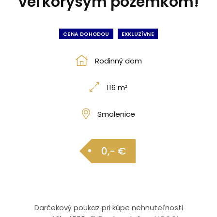
veľkorysým pozemkom!
CENA DOHODOU
EXKLUZÍVNE
Rodinný dom
116 m²
Smolenice
0,- €
Darčekový poukaz pri kúpe nehnuteľnosti