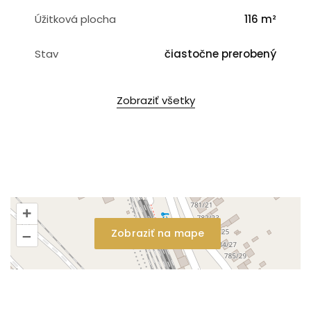
Úžitková plocha
116 m²
Stav
čiastočne prerobený
Zobraziť všetky
+
Zobraziť na mape
–