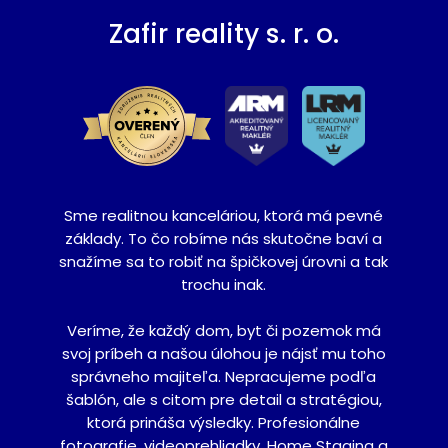
Zafir reality s. r. o.
Sme realitnou kanceláriou, ktorá má pevné
základy. To čo robíme nás skutočne baví a
snažíme sa to robiť na špičkovej úrovni a tak
trochu inak.
Veríme, že každý dom, byt či pozemok má
svoj príbeh a našou úlohou je nájsť mu toho
správneho majiteľa. Nepracujeme podľa
šablón, ale s citom pre detail a stratégiou,
ktorá prináša výsledky. Profesionálne
fotografie, videoprehliadky, Home Staging a