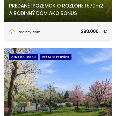
PREDANÉ !POZEMOK O ROZLOHE 1570m2
A RODINNÝ DOM AKO BONUS
Špačince
298.000,- €
Rodinný dom
CENA DOHODOU
VRÁTANE PROVÍZIE