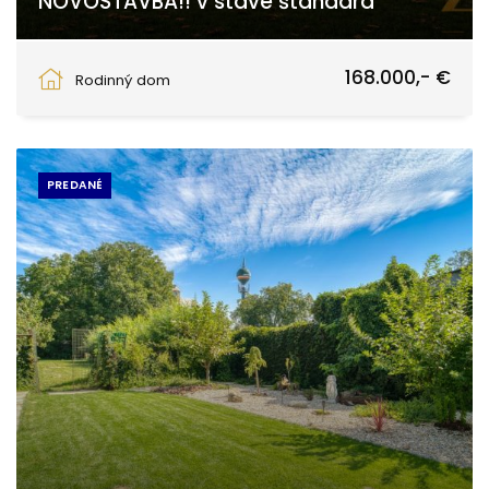
NOVOSTAVBA!! v stave štandard
Trnava
168.000,- €
Rodinný dom
PREDANÉ