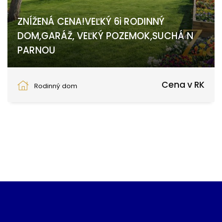
ZNÍŽENÁ CENA!VEĽKÝ 6i RODINNÝ
DOM,GARÁŽ, VEĽKÝ POZEMOK,SUCHÁ N
PARNOU
Trnava
Cena v RK
Rodinný dom