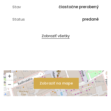
Stav
čiastočne prerobený
Status
predané
Zobraziť všetky
+
Zobraziť na mape
–