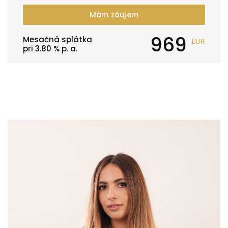
Mám záujem
969
Mesačná splátka
EUR
pri
3.80
% p. a.