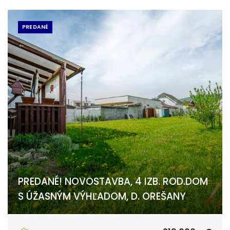
PREDANÉ
PREDANÉ! NOVOSTAVBA, 4 IZB. ROD.DOM
S ÚŽASNÝM VÝHĽADOM, D. OREŠANY
Dolné Orešany