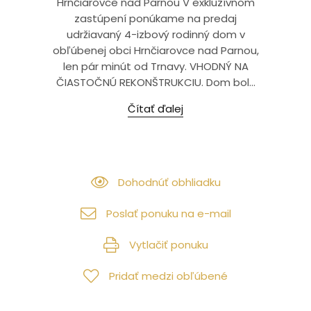
Hrnčiarovce nad Parnou V exkluzívnom
zastúpení ponúkame na predaj
udržiavaný 4-izbový rodinný dom v
obľúbenej obci Hrnčiarovce nad Parnou,
len pár minút od Trnavy. VHODNÝ NA
ČIASTOČNÚ REKONŠTRUKCIU. Dom bol...
Čítať ďalej
Dohodnúť obhliadku
Poslať ponuku na e-mail
Vytlačiť ponuku
Pridať medzi obľúbené