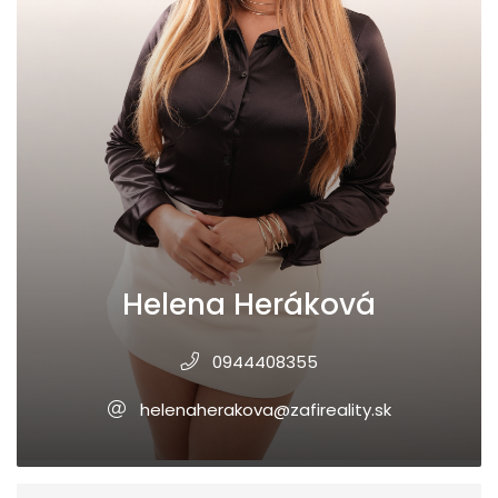
Helena Heráková
0944408355
helenaherakova@zafireality.sk