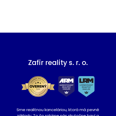
Zafir reality s. r. o.
Sme realitnou kanceláriou, ktorá má pevné
základy. To čo robíme nás skutočne baví a