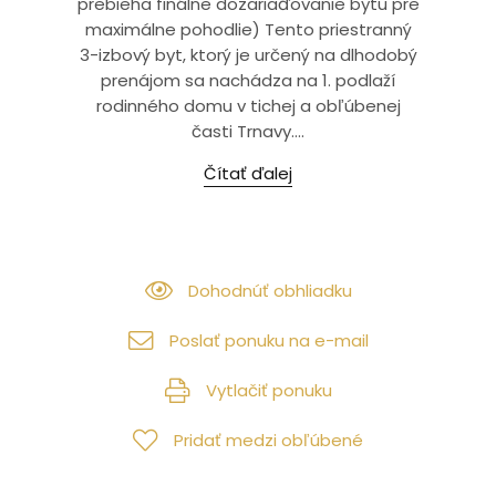
prebieha finálne dozariaďovanie bytu pre
maximálne pohodlie) Tento priestranný
3-izbový byt, ktorý je určený na dlhodobý
prenájom sa nachádza na 1. podlaží
rodinného domu v tichej a obľúbenej
časti Trnavy....
Čítať ďalej
Dohodnúť obhliadku
Poslať ponuku na e-mail
Vytlačiť ponuku
Pridať medzi obľúbené