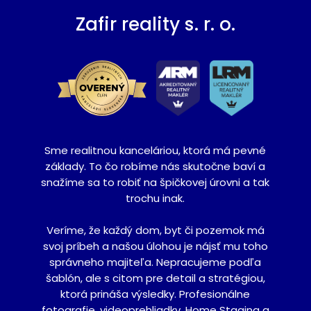
Zafir reality s. r. o.
Sme realitnou kanceláriou, ktorá má pevné
základy. To čo robíme nás skutočne baví a
snažíme sa to robiť na špičkovej úrovni a tak
trochu inak.
Veríme, že každý dom, byt či pozemok má
svoj príbeh a našou úlohou je nájsť mu toho
správneho majiteľa. Nepracujeme podľa
šablón, ale s citom pre detail a stratégiou,
ktorá prináša výsledky. Profesionálne
fotografie, videoprehliadky, Home Staging a