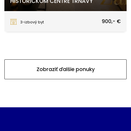
HISTORICKOM CENTRE TRNAVY
Kapitulská, Trnava
900,- €
3-izbový byt
Zobraziť ďalšie ponuky