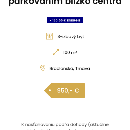
parkovaním blízko centra
+ 150,00 € ENERGIE
3-izbový byt
100 m²
Bradlanská, Trnava
950,- €
K nasťahovaniu podľa dohody (aktuálne