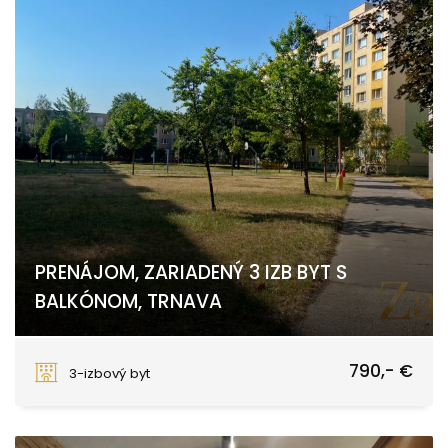
PRENÁJOM, ZARIADENÝ 3 IZB BYT S
BALKÓNOM, TRNAVA
Generála Goliana, Trnava
790,- €
3-izbový byt