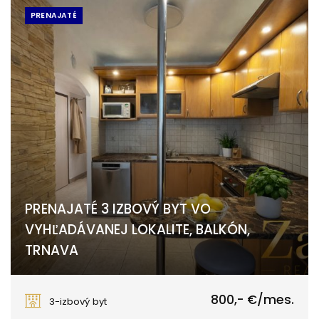
PRENAJATÉ
PRENAJATÉ 3 IZBOVÝ BYT VO
VYHĽADÁVANEJ LOKALITE, BALKÓN,
TRNAVA
Gejzu Dusíka, Trnava
800,- €/mes.
3-izbový byt