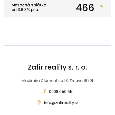
466
Mesačná splátka
EUR
pri
3.80
% p. a.
Zafir reality s. r. o.
Vladimíra Clementisa 13, Trnava 91701
0908 050 651
info@zafireality.sk